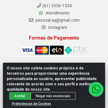
(61) 3354-1334
Atendimento
pessoal.aq@gmail.com
Instagram
Formas de Pagamento
O nosso site coleta cookies próprios e de
Auto Qualidade Comercio de Pecas LTDA - Quadra Qi
terceiros para proporcionar uma experiência
23, S/N, Lote 05/06 - Taguatinga, Brasília/DF - CEP
personalizada ao usuário, apresentar publicidade
72.135-230 - CNPJ 72.617.459/0001-40
relevante de acordo com o seu perfil e melhorar a
qualidade do nosso site.
Aceitar
Negar não essenciais
Preferências de Cookies