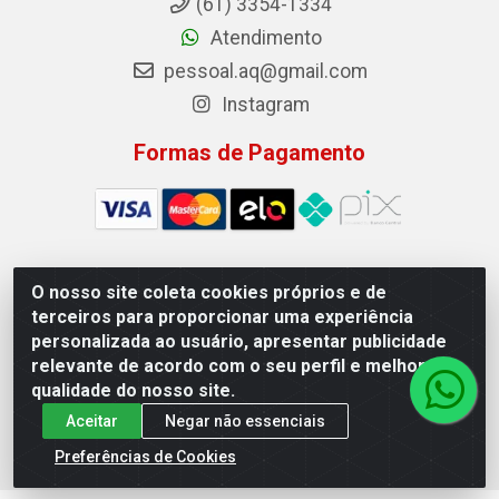
(61) 3354-1334
Atendimento
pessoal.aq@gmail.com
Instagram
Formas de Pagamento
O nosso site coleta cookies próprios e de
Auto Qualidade Comercio de Pecas LTDA - Quadra Qi
terceiros para proporcionar uma experiência
23, S/N, Lote 05/06 - Taguatinga, Brasília/DF - CEP
personalizada ao usuário, apresentar publicidade
72.135-230 - CNPJ 72.617.459/0001-40
relevante de acordo com o seu perfil e melhorar a
qualidade do nosso site.
Aceitar
Negar não essenciais
Preferências de Cookies