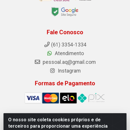
Fale Conosco
(61) 3354-1334
Atendimento
pessoal.aq@gmail.com
Instagram
Formas de Pagamento
O nosso site coleta cookies próprios e de
Auto Qualidade Comercio de Pecas LTDA - Quadra Qi
terceiros para proporcionar uma experiência
23, S/N, Lote 05/06 - Taguatinga, Brasília/DF - CEP