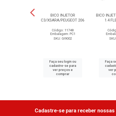
NSOR NIVEL
BICO INJETOR
BICO INJET
O/SIENA/IDEA
C3/XSARA/PEUGEOT 206
1.4 FL
06/...FLEX
Código: 11748
Códig
digo: 14225
Embalagem: PC1
Embal
alagem: PC1
SKU: GI9002
SKU:
: F000TE106J
Faça seu login ou
Faça s
 seu login ou
cadastre-se para
cadast
astre-se para
ver preços e
ver 
er preços e
comprar
co
comprar
Cadastre-se para receber nossas 