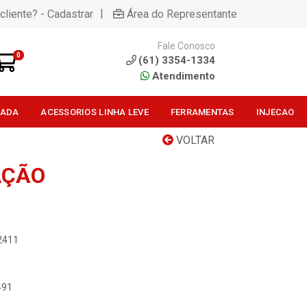
|
cliente? - Cadastrar
Área do Representante
Fale Conosco
0
(61) 3354-1334
Atendimento
SADA
ACESSORIOS LINHA LEVE
FERRAMENTAS
INJECAO
VOLTAR
AÇÃO
2411
491
1