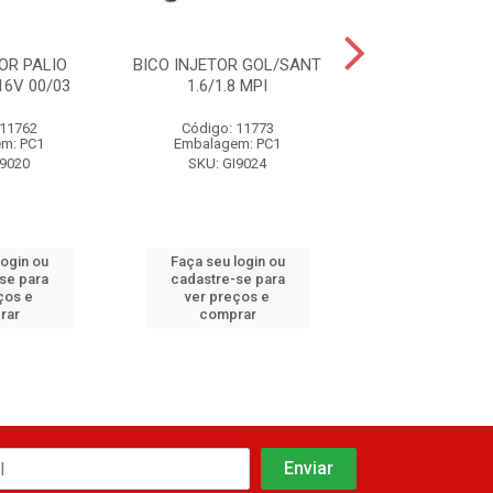
OR PALIO
BICO INJETOR GOL/SANT
BICO INJE
 16V 00/03
1.6/1.8 MPI
RENAULT/GOLF/P
16V
 11762
Código: 11773
Código: 11
m: PC1
Embalagem: PC1
Embalagem:
I9020
SKU: GI9024
SKU: GI90
login ou
Faça seu login ou
Faça seu log
se para
cadastre-se para
cadastre-se
ços e
ver preços e
ver preços
rar
comprar
compra