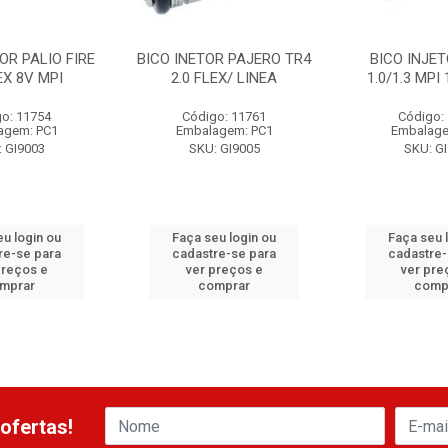
OR PALIO FIRE
BICO INETOR PAJERO TR4
BICO INJET
EX 8V MPI
2.0 FLEX/ LINEA
1.0/1.3 MPI
o: 11754
Código: 11761
Código:
agem: PC1
Embalagem: PC1
Embalage
 GI9003
SKU: GI9005
SKU: G
eu login ou
Faça seu login ou
Faça seu 
re-se para
cadastre-se para
cadastre-
preços e
ver preços e
ver pre
mprar
comprar
comp
ofertas!