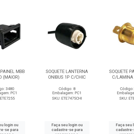
 PAINEL MBB
SOQUETE LANTERNA
SOQUETE PA
O (MAIOR)
ONIBUS 1P C/CHIC
C/LAMINA 
go: 3480
Código: 8
Código:
agem: PC1
Embalagem: PC1
Embalage
 ETE7255
SKU: ETE7475CHI
SKU: ET
u login ou
Faça seu login ou
Faça seu 
re-se para
cadastre-se para
cadastre-