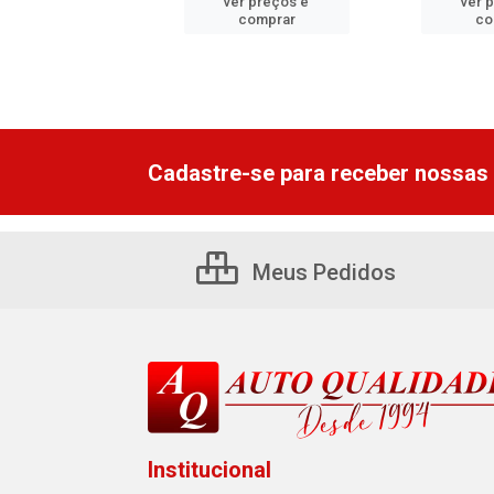
er preços e
ver preços e
ver 
comprar
comprar
co
Cadastre-se para receber nossas 
Meus Pedidos
Institucional