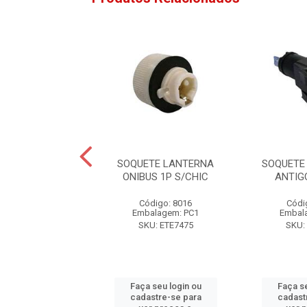
TE PAINEL MBB
SOQUETE LANTERNA
SOQUETE
/1513 (MENOR
ONIBUS 1P S/CHIC
ANTIG
ódigo: 3653
Código: 8016
Códi
alagem: PC1
Embalagem: PC1
Embal
U: ETE7253
SKU: ETE7475
SKU:
 seu login ou
Faça seu login ou
Faça se
astre-se para
cadastre-se para
cadast