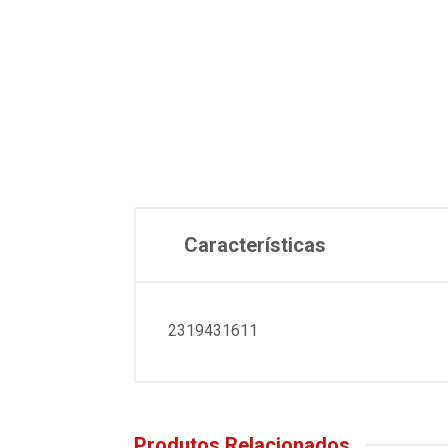
Características
2319431611
Produtos Relacionados