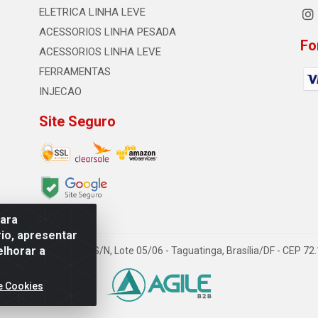
ELETRICA LINHA LEVE
ACESSORIOS LINHA PESADA
Fo
ACESSORIOS LINHA LEVE
FERRAMENTAS
INJECAO
Site Seguro
para
io, apresentar
elhorar a
TDA - Quadra Qi 23, S/N, Lote 05/06 - Taguatinga, Brasília/DF - CEP 7
e Cookies