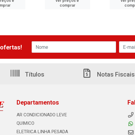
preços e
ver preços e
ver pre
mprar
comprar
comp
ofertas!
Títulos
Notas Fiscais
Departamentos
Fa
AR CONDICIONADO LEVE
QUIMICO
ELETRICA LINHA PESADA