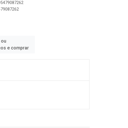
895479087262
5479087262
 ou
ços e comprar