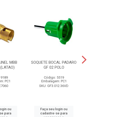
INEL MBB
SOQUETE BOCAL PADARO
SOQUETE PA
(LATAO)
GF 02 POLO
MBB/MONZA/
 9189
Código: 5519
Código: 65
m: PC1
Embalagem: PC1
Embalagem:
E7060
SKU: GF3.012.36VD
SKU: ETE7
login ou
Faça seu login ou
Faça seu log
se para
cadastre-se para
cadastre-se 