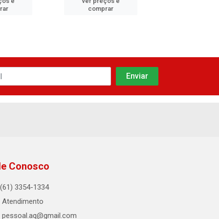
ços e
ver preços e
ver preços
rar
comprar
comprar
le Conosco
(61) 3354-1334
Atendimento
pessoal.aq@gmail.com