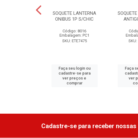
TE LANTERNA
SOQUETE LANTERNA
SOQUETE
ACA KOMBI
ONIBUS 1P S/CHIC
ANTIG
ódigo: 9193
Código: 8016
Códi
alagem: PC1
Embalagem: PC1
Embal
U: ETE7072
SKU: ETE7475
SKU:
 seu login ou
Faça seu login ou
Faça se
astre-se para
cadastre-se para
cadast
er preços e
ver preços e
ver 
comprar
comprar
co
Cadastre-se para receber nossas 