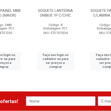
 PAINEL MBB
SOQUETE LANTERNA
SOQUETE PA
O (MAIOR)
ONIBUS 1P C/CHIC
C/LAMINA 
go: 3480
Código: 8
Código:
agem: PC1
Embalagem: PC1
Embalage
 ETE7255
SKU: ETE7475CHI
SKU: ET
u login ou
Faça seu login ou
Faça seu 
re-se para
cadastre-se para
cadastre-
preços e
ver preços e
ver pre
mprar
comprar
comp
ofertas!