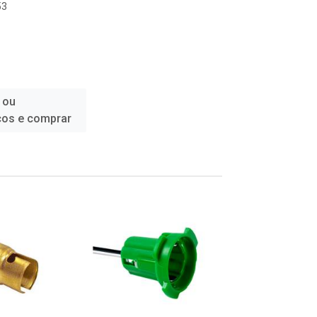
53
 ou
ços e comprar