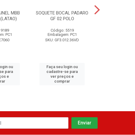
INEL MBB
SOQUETE BOCAL PADARO
SOQUETE PA
(LATAO)
GF 02 POLO
MBB/MONZA/
 9189
Código: 5519
Código: 65
m: PC1
Embalagem: PC1
Embalagem:
E7060
SKU: GF3.012.36VD
SKU: ETE7
login ou
Faça seu login ou
Faça seu log
se para
cadastre-se para
cadastre-se 
ços e
ver preços e
ver preços
rar
comprar
comprar